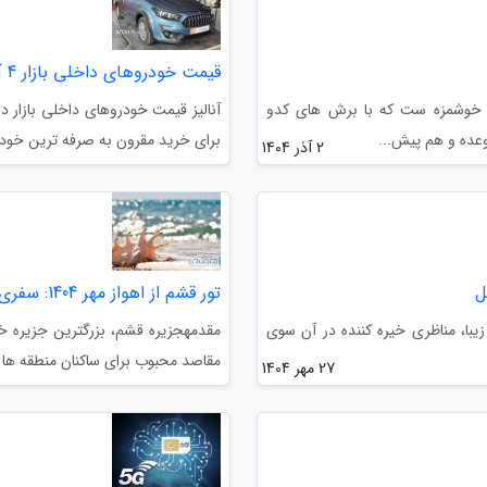
قیمت خودروهای داخلی بازار 4 آبان ، اطلس یک میلیارد؛ شاهین 1.5 میلیارد را رد کرد!
و خوشمزه ست که با برش های کدو
عده و هم پیش...
برای خرید مقرون به صرفه ترین خودروی
2 آذر 1404
ل
تور قشم از اهواز مهر 1404: سفری فراموش نشدنی به جزیره شگفتی ها
زیبا، مناظری خیره کننده در آن سوی
مقدمهجزیره قشم، بزرگترین جزیره خ
مقاصد محبوب برای ساکنان منطقه ها گ
27 مهر 1404