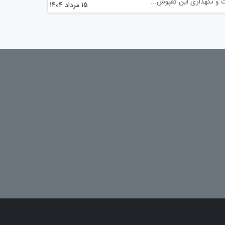
ت و نگهداری این کفپوش...
15 مرداد 1404