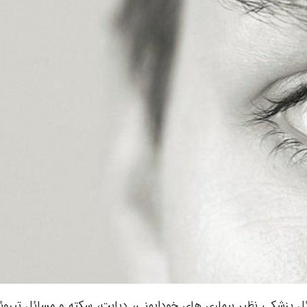
ئل پزشکی نظیر بیماری های خودایمنی، دیابت، سکته و مسائل تیروئ