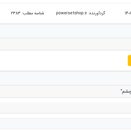
گردآورنده:
powersetshop.ir
شناسه مطلب: 2383
چشم"