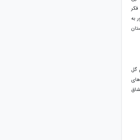
فکر
 به
تان
 گل
های
شاق