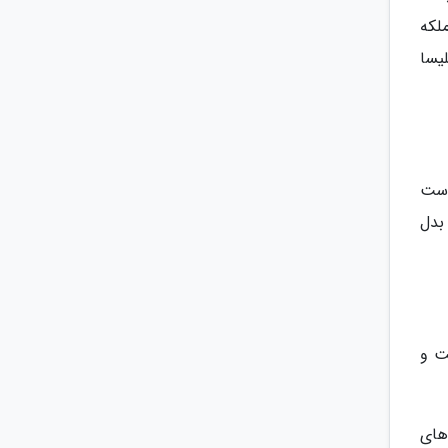
ملکه
یسا
است
بدل
 گرفته است و
های