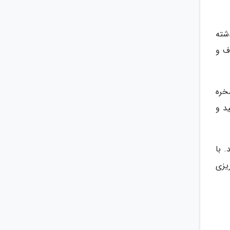
ذشته
ف و
خره
ید و
 با
ریزی