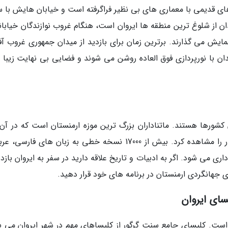
 های قدیمی با معماری های بی نظیر فراگرفته است و خیابان هایش با 
 از شلوغ ترین منطقه ها ایروان است، هنگام غروب نوازندگان خیابان
مایش می گذارند. برترین زمان برای بازدید از میدان جمهوری غروب آف
ن با نورپردازی فوق العاده روشن می شوند و فضایی بی نهایت زیبا را
کشورها هستند. ماتناداران بزرگ ترین موزه ارمنستان است که در آن
توان آثار با ارزشی از تمدن چند هزارساله این کشور را مشاهده کرد. بیش از 17000 نسخه خطی به زبان های فا
اری می شود. اگر به ادبیات و تاریخ علاقه دارید در سفر به ایروان بازدی
ای جهانگردی ارمنستان در برنامه های خود قرار دهید.
ای ایروان
است. کلیسای جامع سنت گرگور از کلیساهای مهم در شهر ایروان می ب