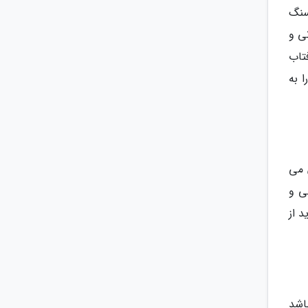
سنگ
ی و
تاب
 به
 می
رسی، عربی و
د از
اشد