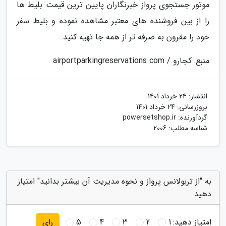
موتور جستجوی پرواز خبرنگاران پایین ترین قیمت بلیط ها
را از بین فروشنده های معتبر مشاهده نموده و بلیط سفر
خود را مقرون به صرفه تر از همه جا تهیه کنید.
منبع: کجارو / airportparkingreservations.com
انتشار:
24 خرداد 1401
بروزرسانی:
24 خرداد 1401
گردآورنده:
powersetshop.ir
شناسه مطلب: 2006
به "از تربولانس پرواز و نحوه مدیریت آن بیشتر بدانید" امتیاز
دهید
امتیاز دهید:
1
2
3
4
5
رای