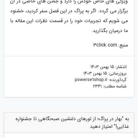
ویژگی های خاص خودش را دارد و جشن های خاصی در آن
برگزار می گردد. اگر به پراگ در این فصل سفر کردید، خشنود
می شویم که تجربیات خود را در قسمت نظرات این مقاله با
ما درمیان بگذارید.
منبع: 3click.com
انتشار:
15 بهمن 1403
بروزرسانی:
15 بهمن 1403
گردآورنده:
powersetshop.ir
شناسه مطلب: 2341
به "بهار در پراگ؛ از تورهای دلنشین صبحگاهی تا جشنواره
غذایی!" امتیاز دهید