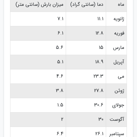
ماه
دما (سانتی گراد)
میزان بارش (سانتی متر)
ژانویه
11.1
7.1
فوریه
12.8
6.1
مارس
15
5.6
آپریل
18.9
5.1
می
23.3
4.6
ژوئن
27.8
3.8
جولای
30.6
1.5
آگوست
30
2
سپتامبر
26.1
6.4