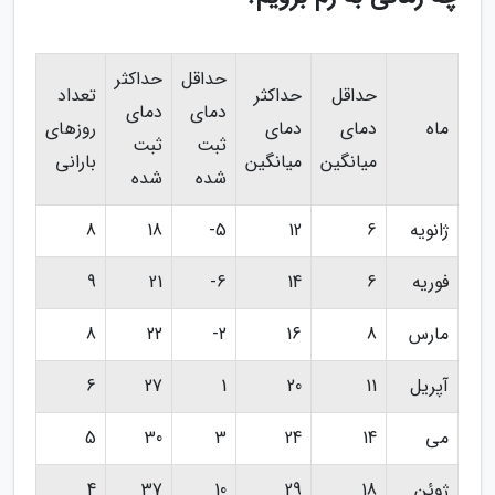
حداقل
حداکثر
حداقل
حداکثر
تعداد
دمای
دمای
ماه
دمای
دمای
روزهای
ثبت
ثبت
میانگین
میانگین
بارانی
شده
شده
ژانویه
6
12
5-
18
8
فوریه
6
14
6-
21
9
مارس
8
16
2-
22
8
آپریل
11
20
1
27
6
می
14
24
3
30
5
ژوئن
18
29
10
37
4