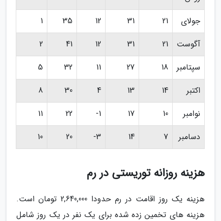
جولای
21
31
12
35
1
آگوست
21
31
12
41
2
سپتامبر
18
27
11
32
5
اکتبر
14
13
4
30
8
نوامبر
10
17
1-
22
11
دسامبر
7
14
3-
20
10
هزینه روزانه توریستی در رم
هزینه یک روز اقامت در رم حدودا 2,640,000 تومان است.
هزینه های تخمین زده شده برای یک نفر در یک روز شامل