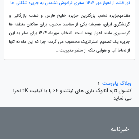
تور قشم از اهواز مهر 1404: سفری فراموش نشدنی به جزیره شگفتی ها
مقدمهجزیره قشم، بزرگترین جزیره خلیج فارس و قطب بازرگانی و
گردشگری ایران، همیشه یکی از مقاصد محبوب برای ساکنان منطقه ها
گرمسیری مانند اهواز بوده است. انتخاب مهرماه 1404 برای سفر به این
جزیره یک تصمیم استراتژیک محسوب می گردد؛ چرا که این ماه نه تنها
از لحاظ آب و هوایی بلکه از منظر مدیریت...
وبلاگ پاورست
»
کنسول تازه آنالوگ بازی های نینتندو 64 را با کیفیت 4K اجرا
می نماید
خبرنامه