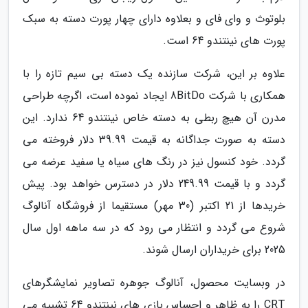
بلوتوث و وای فای و بعلاوه دارای چهار پورت دسته به سبک
پورت های نینتندو 64 است.
علاوه بر این، شرکت سازنده یک دسته بی سیم تازه را با
همکاری با شرکت 8BitDo ایجاد نموده است، اگرچه طراحی
مدرن آن هیچ ربطی به دسته خاص نینتندو 64 ندارد. این
دسته به صورت جداگانه به قیمت 39.99 دلار فروخته می
گردد. خود کنسول نیز در رنگ های سیاه یا سفید عرضه می
گردد و با قیمت 249.99 دلار در دسترس خواهد بود. پیش
خریدها از 21 اکتبر (30 مهر) مستقیما از فروشگاه آنالوگ
شروع می گردد و انتظار می رود که در سه ماهه اول سال
2025 برای خریداران ارسال شوند.
در وبسایت محصول، آنالوگ جوهره تصاویر نمایشگرهای
CRT را به ظاهر و احساس بازی های نینتندو 64 تشبیه می