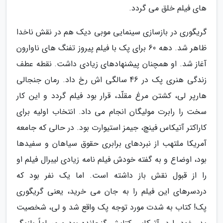
های فیلم خلق می گردد.
گریگوری در بازسازی سینمایی موبی دیک هم در نقش ناخدا
ظاهر شد. دهه 60 برای پک با فیلم پیروز تفنگ های ناوارون
آغاز شد. او همچنان پیشنهادهای زیادی داشت. نقطه عطف
زندگی هنری پک در 46 سالگی اش رخ داد. رمان جنجالی
هارپر لی، کشتن مرغ مقلّد، قرار بود فیلم گردد و این کار
سخت را رابرت مولیگان انجام می داد. انتخاب اولیه برای
کاراکتر آتیکاس فینچ، جیمز استیوارت بود. در حالی که جامعه
آمریکا ملتهب از نبردهای برابری حقوق سیاهان و سفیدها
بود، اوضاع و به گفته خودش فیلم نامه زیادی لیبرال فیلم او
را از قبول نقش باز داشته است. اما یک نفر بود که
دردسرهای این فیلم را به جان می خرید، یعنی گریگوری
پک! کتاب به شدت مورد توجه پک واقع شد و لی، شخصیت