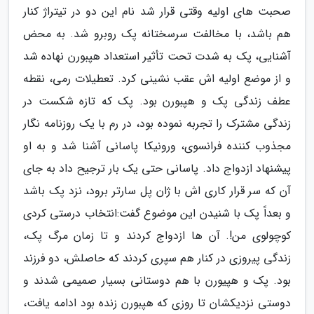
صحبت های اولیه وقتی قرار شد نام این دو در تیتراژ کنار
هم باشد، با مخالفت سرسختانه پک روبرو شد. به محض
آشنایی، پک به شدت تحت تأثیر استعداد هپبورن نهاده شد
و از موضع اولیه اش عقب نشینی کرد. تعطیلات رمی، نقطه
عطف زندگی پک و هپبورن بود. پک که تازه شکست در
زندگی مشترک را تجربه نموده بود، در رم با یک روزنامه نگار
مجذوب کننده فرانسوی، ورونیکا پاسانی آشنا شد و به او
پیشنهاد ازدواج داد. پاسانی حتی یک بار ترجیح داد به جای
آن که سر قرار کاری اش با ژان پل سارتر برود، نزد پک باشد
و بعداً پک با شنیدن این موضوع گفت:انتخاب درستی کردی
کوچولوی من!. آن ها ازدواج کردند و تا زمان مرگ پک،
زندگی پیروزی در کنار هم سپری کردند که حاصلش، دو فرزند
بود. پک و هپیورن با هم دوستانی بسیار صمیمی شدند و
دوستی نزدیکشان تا روزی که هپبورن زنده بود ادامه یافت،