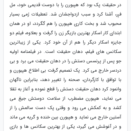
در حقیقت پک بود که هپبورن را با دوست قدیمی خود، مل
فرِر، آشنا کرد و سبب ازدواجشان شد. تعطیلات رُمی بسیار
محبوب شد و بخت کاری هپبورن را هم گگردد، او در همان
ابتدای کار اسکار بهترین بازیگر زن را گرفت و بعلاوه، فیلم دو
جایزه اسکار دیگر را هم از آن خود کرد. یکی از زیباترین
سکانس های فیلم، دهان حقیقت است. در فیلمنامه اولیه
جو پس از پرنسس دستش را در دهان حقیقت می برد و بی
دردسر خارج می کرد. پک تصمیم گرفت بی اطلاع هپبورن و
با توافق با کارگردان، صحنه را تغییر دهد، بنابراین ناگهان
وانمود کرد دهان حقیقت دستش را قطع نموده و آغاز به تقلا
می نماید، هپبورن مضطرب از سلامت دوستش جیغ می
کشد و به کمکش می رود و وقتی پک دست سالمش را از
آستین خارج می نماید و هپبورن بین خنده و گریه می ماند
و در آغوشش می گیرد، یکی از بهترین سکانس ها و بازی