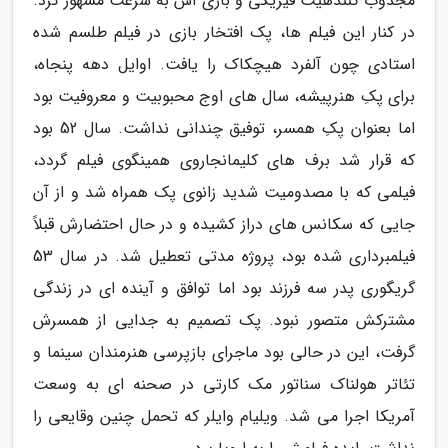
مجذوب کنندهیت فیزیکی و بازی اش به سرعت مشهور کرد.
در کنار این فیلم ها، پک افتخار بازی در فیلم طلسم شده
استادی چون آلفرد هیچکاک را یافت. اوایل دهه پنجاه،
برای پکِ هنرپیشه، سال های اوج محبوبیت و معروفیت بود
اما بعنوان پکِ همسر، توفیق چندانی نداشت. سال 52 بود
که قرار شد برف های کلیمانجاروی همینگوی فیلم گردد،
فیلمی که با مصدومیت شدید زانوی پک همراه شد و از آن
جایی که سکانس های دراز کشیده و در حال احتضارش قبلاً
فیلمبرداری شده بود، پروژه مدتی تعطیل شد. در سال 53
گریگوری پدر سه فرزند بود اما توافق و آینده ای در زندگی
مشترکش متصور نبود. پک تصمیم به جدایی از همسرش
گرفت، این در حالی بود ماجرای بازپرسی هنرمندان سینما و
تئاتر هولناک سناتور مک کارتی در صحنه ای به وسعت
آمریکا اجرا می شد. ویلیام وایلر که تحمل چنین وقایعی را