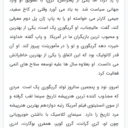
را رد کرد، اما یکی از پسرانش، کری، با تشویق او وارد
جهانی سیاست شد. به یاد می آورد وقتی در کاخ سفید،
جیمی کارتر می خواسته او را به پاپ ژان پل دوم معرفی
کند، گفت: عالیجناب، او گریگوری پک است، یکی از بهترین
و محبوب ترین بازیگران ما در آمریکا. و پاپ گفته: خداوند
خیرت دهد گریگوری و تو را در مأموریتت پیروز کند. او آن
قدر کاتولیک بود که این اتفاق را یکی از بهترین خاطراتش
می دانست. او بعلاوه سال ها علیه توسعه سلاح های اتمی
فعالیت کرد.
امروز، نود و پنجمین سالروز تولد گریگوری پک است. مردی
که مجذوب کننده ترین هنرپیشه تاریخ سینما لقب گرفته و
از سوی انستیتوی فیلم آمریکا رتبه دوازدهم بهترین هنرپیشه
مرد تاریخ را دارد. سینمای کلاسیک با داشتن خوبرویانی
چون او، کری گرانت، گری کوپر، همفری بوگارت، ادری