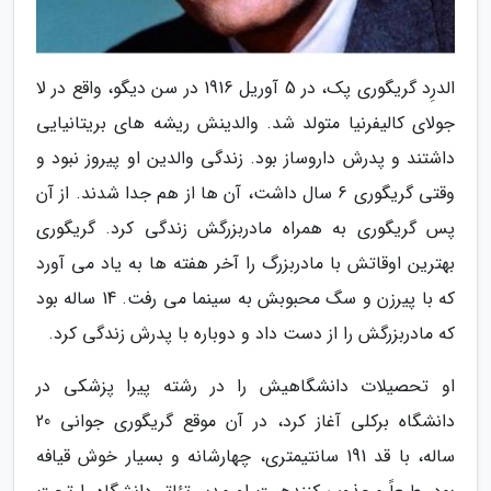
الدرِد گریگوری پک، در 5 آوریل 1916 در سن دیگو، واقع در لا
جولای کالیفرنیا متولد شد. والدینش ریشه های بریتانیایی
داشتند و پدرش داروساز بود. زندگی والدین او پیروز نبود و
وقتی گریگوری 6 سال داشت، آن ها از هم جدا شدند. از آن
پس گریگوری به همراه مادربزرگش زندگی کرد. گریگوری
بهترین اوقاتش با مادربزرگ را آخر هفته ها به یاد می آورد
که با پیرزن و سگ محبوبش به سینما می رفت. 14 ساله بود
که مادربزرگش را از دست داد و دوباره با پدرش زندگی کرد.
او تحصیلات دانشگاهیش را در رشته پیرا پزشکی در
دانشگاه برکلی آغاز کرد، در آن موقع گریگوری جوانی 20
ساله، با قد 191 سانتیمتری، چهارشانه و بسیار خوش قیافه