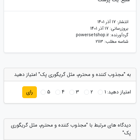
انتشار:
17 آذر 1401
بروزرسانی:
17 آذر 1401
گردآورنده:
powersetshop.ir
شناسه مطلب: 2113
به "مجذوب کننده و محترم، مثل گریگوری پک" امتیاز دهید
امتیاز دهید:
1
2
3
4
5
رای
دیدگاه های مرتبط با "مجذوب کننده و محترم، مثل گریگوری
پک"