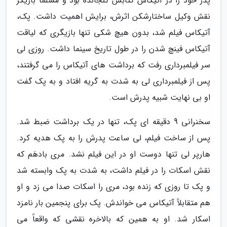
پدر خود را در آتیکاس کتابش گنجانده بود و مسلماً بازیگر
نقش وکیل ساختارشکن اثرش، برایش اهمیت داشت. پک،
آتیکاس فیلم شد، بدون هیچ شکی تنها بازیگری که لیاقت
آتیکاس فینچ شدن را در طول تاریخ سینما داشت. روزی لی
سر فیلمبرداری رفت که برداشت های آتیکاس را می گرفتند،
پس از فیلمبرداری لی به شدت به گریه افتاد و به پک گفت
او بی نهایت شبیه پدرش است.
سخنرانی 9 دقیقه ای پک، تنها در یک برداشت ضبط شد.
پس از ساخت فیلم، لی ساعت پدرش را به پک هدیه کرد.
هارپر لی تنها دوست او در این فیلم نشد. مری بادهَم که
نقش اسکات را در فیلم داشت، به شدت به پک وابسته شد
و پک تا روزی که زنده بود، مری را اسکات صدا می زد و او
هم متقابلاً آتیکاس می خواندش. پک برای پنجمین بار نامزد
اسکار شد. او به همین که بالاخره نقشی که واقعاً می