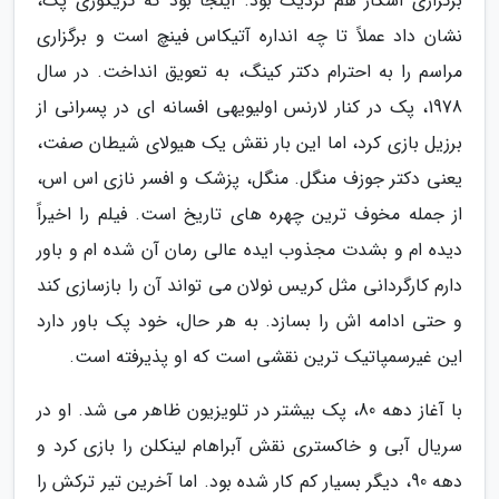
برگزاری اسکار هم نزدیک بود. اینجا بود که گریگوری پک،
نشان داد عملاً تا چه انداره آتیکاس فینچ است و برگزاری
مراسم را به احترام دکتر کینگ، به تعویق انداخت. در سال
1978، پک در کنار لارنس اولیویهی افسانه ای در پسرانی از
برزیل بازی کرد، اما این بار نقش یک هیولای شیطان صفت،
یعنی دکتر جوزف منگل. منگل، پزشک و افسر نازی اس اس،
از جمله مخوف ترین چهره های تاریخ است. فیلم را اخیراً
دیده ام و بشدت مجذوب ایده عالی رمان آن شده ام و باور
دارم کارگردانی مثل کریس نولان می تواند آن را بازسازی کند
و حتی ادامه اش را بسازد. به هر حال، خود پک باور دارد
این غیرسمپاتیک ترین نقشی است که او پذیرفته است.
با آغاز دهه 80، پک بیشتر در تلویزیون ظاهر می شد. او در
سریال آبی و خاکستری نقش آبراهام لینکلن را بازی کرد و
دهه 90، دیگر بسیار کم کار شده بود. اما آخرین تیر ترکش را