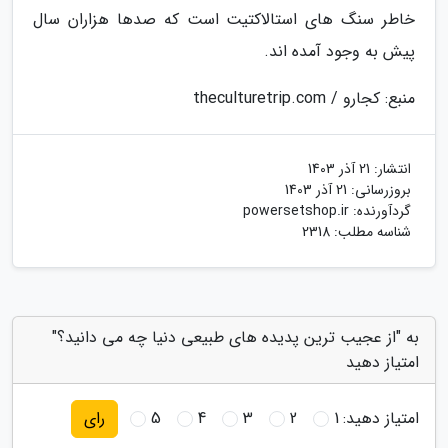
خاطر سنگ های استالاکتیت است که صدها هزاران سال
پیش به وجود آمده اند.
منبع: کجارو / theculturetrip.com
انتشار:
21 آذر 1403
بروزرسانی:
21 آذر 1403
گردآورنده:
powersetshop.ir
شناسه مطلب: 2318
به "از عجیب ترین پدیده های طبیعی دنیا چه می دانید؟"
امتیاز دهید
امتیاز دهید:
1
2
3
4
5
رای