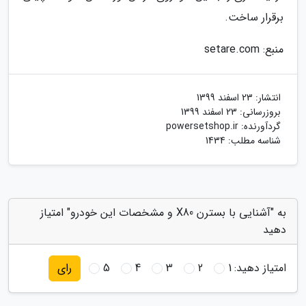
برقرار ساخت.
منبع: setare.com
انتشار:
23 اسفند 1399
بروزرسانی:
23 اسفند 1399
گردآورنده:
powersetshop.ir
شناسه مطلب: 1434
به "آشنایی با بسترن X80 و مشخصات این خودرو" امتیاز
دهید
امتیاز دهید:
1
2
3
4
5
رای