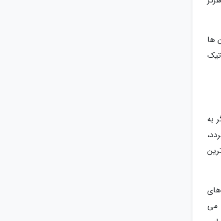
رگز
 ها
تیک
 به
دد،
رین
های
 می