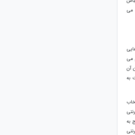
باس
 می
ایی
 می
 آن
 به
خاب
رنتی
 به
رنتی