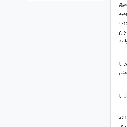
قیق
مید
ویت
چرم
نید
 را
حتی
 را
 که