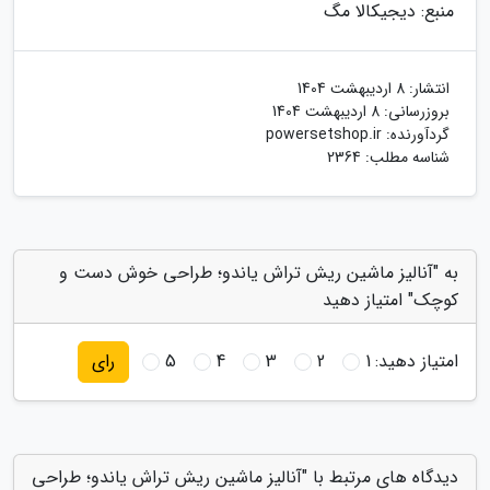
منبع: دیجیکالا مگ
انتشار:
8 اردیبهشت 1404
بروزرسانی:
8 اردیبهشت 1404
گردآورنده:
powersetshop.ir
شناسه مطلب: 2364
به "آنالیز ماشین ریش تراش یاندو؛ طراحی خوش دست و
کوچک" امتیاز دهید
امتیاز دهید:
1
2
3
4
5
رای
دیدگاه های مرتبط با "آنالیز ماشین ریش تراش یاندو؛ طراحی